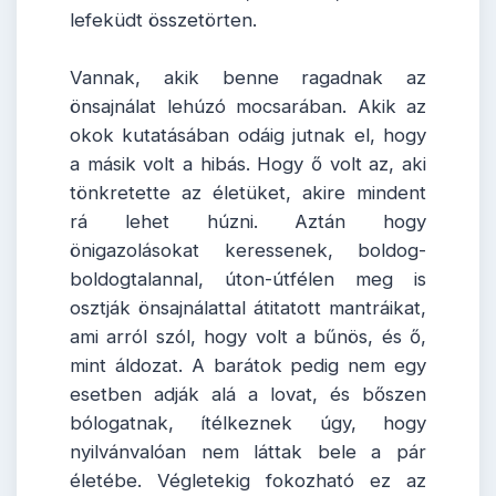
lefeküdt összetörten.
Vannak, akik benne ragadnak az
önsajnálat lehúzó mocsarában. Akik az
okok kutatásában odáig jutnak el, hogy
a másik volt a hibás. Hogy ő volt az, aki
tönkretette az életüket, akire mindent
rá lehet húzni. Aztán hogy
önigazolásokat keressenek, boldog-
boldogtalannal, úton-útfélen meg is
osztják önsajnálattal átitatott mantráikat,
ami arról szól, hogy volt a bűnös, és ő,
mint áldozat. A barátok pedig nem egy
esetben adják alá a lovat, és bőszen
bólogatnak, ítélkeznek úgy, hogy
nyilvánvalóan nem láttak bele a pár
életébe. Végletekig fokozható ez az