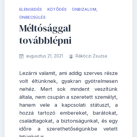
ELENGEDÉS
KÖTŐDÉS
ÖNBIZALOM,
ÖNBECSÜLÉS
Méltósággal
továbblépni
augusztus 21, 2021
Rákóczi Zsuzsa
Lezárni valamit, ami addig szerves része
volt éltünknek, gyakran gyötrelmesen
nehéz. Mert sok mindent veszítünk
általa, nem csupán a szeretett személyt,
hanem vele a kapcsolati státuszt, a
hozzá tartozó embereket, barátokat,
családtagokat, a biztonságunkat, és egy
időre a szerethetőségünkbe vetett
hitünket is.