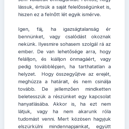
lássuk, értsük a saját felelősségünket is,
hiszen ez a felnőtt lét egyik ismérve.
Igen, fáj, ha igazságtalanság ér
bennünket, vagy csalódást okoznak
nekünk. Ilyesmire sohasem szolgál rá az
ember. De van lehetősége arra, hogy
felálljon, és kiálljon önmagáért, vagy
pedig továbblépjen, ha tarthatatlan a
helyzet. Hogy összegyűjtve az erejét,
meghúzza a határait, és nem csinálja
tovább. De jellemzően mindketten
beletesszük a részünket egy kapcsolat
hanyatlásába. Akkor is, ha ezt nem
látjuk, vagy ha nem akarunk róla
tudomást venni. Mert közösen hagyjuk
elszürkülni mindennapjainkat, együtt