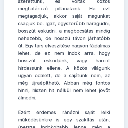
szerettünk, és voltak közös
meghatározó pillanataink. Ha ezt
megtagadjuk, akkor saját magunkat
csapjuk be. Igaz, egyszerűbb haragudni,
bosszút esküdni, a megbocsátás mindig
nehezebb, de hosszú távon járhatóbb
út. Egy társ elveszítése nagyon fájdalmas
lehet, de ez nem indok arra, hogy
bosszút esküdjünk, vagy harcot
hirdessünk ellene. A közös világunk
ugyan odalett, de a sajátunk nem, az
még újraépíthető. Abban még fontos
hinni, hiszen hit nélkül nem lehet jövőt
álmodni.
Ezért érdemes ránézni saját lelki
működésünkre is egy szakítás után,
(persze indokoltabb lenne még a