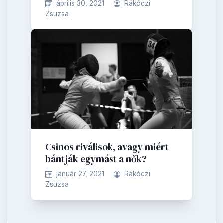
április 30, 2021
Rákóczi
Zsuzsa
Csinos riválisok, avagy miért
bántják egymást a nők?
január 27, 2021
Rákóczi
Zsuzsa