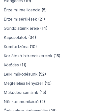
Elengedés
(19)
Érzelmi intelligencia
(5)
Érzelmi sérülések
(21)
Gondolataink ereje
(14)
Kapcsolatok
(34)
Komfortzóna
(10)
Korlátozó hitrendszereink
(15)
Kötődés
(11)
Lelki működésünk
(52)
Megfelelési kényszer
(10)
Működési sémáink
(15)
Női kommunikáció
(2)
Önbizalom, önbecsülés
(26)