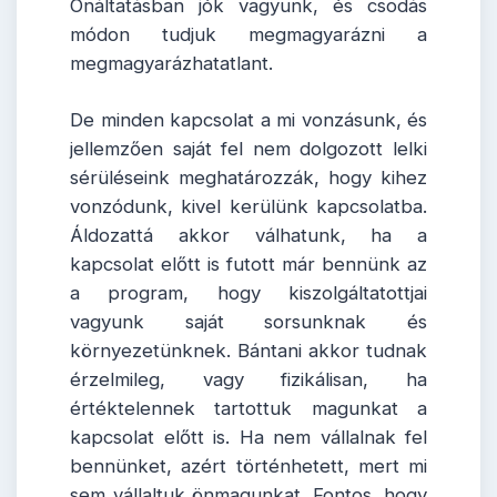
Önáltatásban jók vagyunk, és csodás
módon tudjuk megmagyarázni a
megmagyarázhatatlant.
De minden kapcsolat a mi vonzásunk, és
jellemzően saját fel nem dolgozott lelki
sérüléseink meghatározzák, hogy kihez
vonzódunk, kivel kerülünk kapcsolatba.
Áldozattá akkor válhatunk, ha a
kapcsolat előtt is futott már bennünk az
a program, hogy kiszolgáltatottjai
vagyunk saját sorsunknak és
környezetünknek. Bántani akkor tudnak
érzelmileg, vagy fizikálisan, ha
értéktelennek tartottuk magunkat a
kapcsolat előtt is. Ha nem vállalnak fel
bennünket, azért történhetett, mert mi
sem vállaltuk önmagunkat. Fontos, hogy