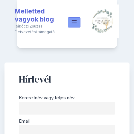
Skip
Melletted
to
content
vagyok blog
Rákóczi Zsuzsa |
Életvezetési támogató
Hírlevél
Keresztnév vagy teljes név
Email