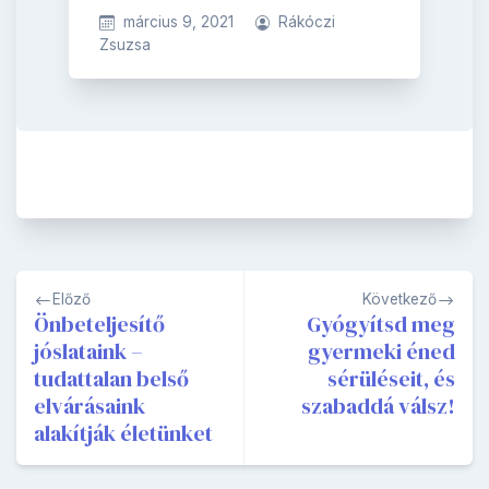
március 9, 2021
Rákóczi
Zsuzsa
Bejegyzés
Előző
Következő
navigáció
Önbeteljesítő
Gyógyítsd meg
jóslataink –
gyermeki éned
tudattalan belső
sérüléseit, és
elvárásaink
szabaddá válsz!
alakítják életünket