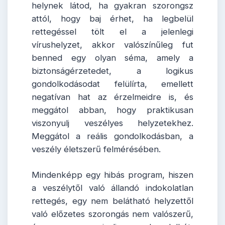
helynek látod, ha gyakran szorongsz
attól, hogy baj érhet, ha legbelül
rettegéssel tölt el a jelenlegi
vírushelyzet, akkor valószínűleg fut
benned egy olyan séma, amely a
biztonságérzetedet, a logikus
gondolkodásodat felülírta, emellett
negatívan hat az érzelmeidre is, és
meggátol abban, hogy praktikusan
viszonyulj veszélyes helyzetekhez.
Meggátol a reális gondolkodásban, a
veszély életszerű felmérésében.
Mindenképp egy hibás program, hiszen
a veszélytől való állandó indokolatlan
rettegés, egy nem belátható helyzettől
való előzetes szorongás nem valószerű,