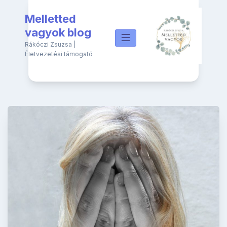
Skip
Melletted
to
content
vagyok blog
Rákóczi Zsuzsa |
Életvezetési támogató