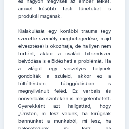
és nagyon megviseli az ember lelkét,
amivel később testi tüneteket is
produkál magának.
Kialakulását egy korábbi trauma (egy
szerette személy megbetegedése, majd
elvesztése) is okozhatja, de ha ilyen nem
történt, akkor a családi hitrendszer
beivódása is előidézheti a problémát. Ha
a világot egy veszélyes helynek
gondolták a szüleid, akkor ez a
túlféltésben, túlaggódásban is
megnyilvánult feléd. Ez verbális és
nonverbális szinteken is megjelenhetett.
Gyerekként azt hallgattad, hogy
„Úristen, mi lesz velünk, ha kirúgnak
bennünket a munkából, mi lesz, ha
balesetezünk, mi lesz, ha