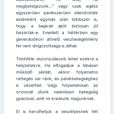
megbetegszünk…” vagy csak egész
egyszerűen pánikszerűen ellenőrizték
esténként egymás után többször is,
hogy a bejárati ajtót biztosan jól
bezárták-e. Emellett a háttérben egy
generációkon átívelő veszteségélmény
fel nem dolgozottsága is állhat.
Többféle viszonyulásunk lehet ezekre a
helyzetekre. Ha elfogadjuk a hibásan
működő sémát, akkor folyamatos
rettegés vár ránk, és pánikbetegséghez
is vezethet. Vagy folyamatosan az
orvosnál ülünk valamilyen betegség
gyanúval, amit mi kreálunk magunknak.
El is kerülhetjük a veszélyesnek hitt