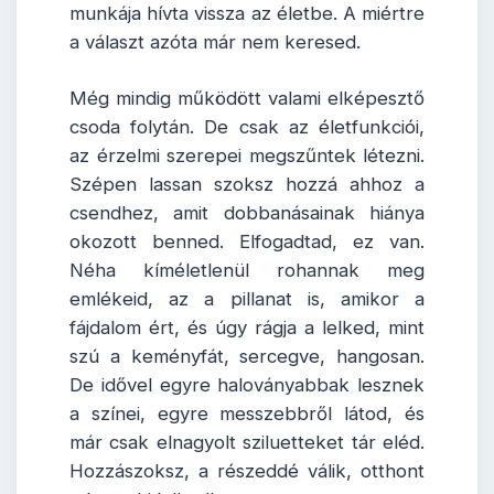
munkája hívta vissza az életbe. A miértre
a választ azóta már nem keresed.
Még mindig működött valami elképesztő
csoda folytán. De csak az életfunkciói,
az érzelmi szerepei megszűntek létezni.
Szépen lassan szoksz hozzá ahhoz a
csendhez, amit dobbanásainak hiánya
okozott benned. Elfogadtad, ez van.
Néha kíméletlenül rohannak meg
emlékeid, az a pillanat is, amikor a
fájdalom ért, és úgy rágja a lelked, mint
szú a keményfát, sercegve, hangosan.
De idővel egyre haloványabbak lesznek
a színei, egyre messzebbről látod, és
már csak elnagyolt sziluetteket tár eléd.
Hozzászoksz, a részeddé válik, otthont