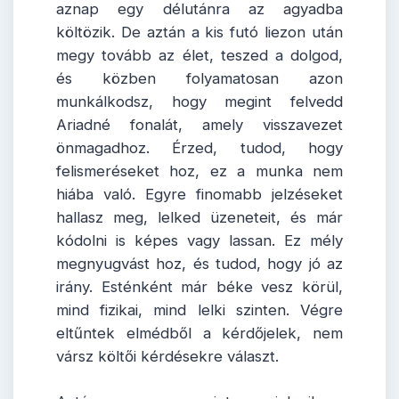
aznap egy délutánra az agyadba
költözik. De aztán a kis futó liezon után
megy tovább az élet, teszed a dolgod,
és közben folyamatosan azon
munkálkodsz, hogy megint felvedd
Ariadné fonalát, amely visszavezet
önmagadhoz. Érzed, tudod, hogy
felismeréseket hoz, ez a munka nem
hiába való. Egyre finomabb jelzéseket
hallasz meg, lelked üzeneteit, és már
kódolni is képes vagy lassan. Ez mély
megnyugvást hoz, és tudod, hogy jó az
irány. Esténként már béke vesz körül,
mind fizikai, mind lelki szinten. Végre
eltűntek elmédből a kérdőjelek, nem
vársz költői kérdésekre választ.