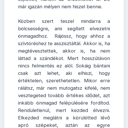
már igazán mélyen nem hiszel benne.
Közben szert teszel mindarra a
bölcsességre, ami segített elvezetni
önmagadhoz. Rájössz, hogy ahhoz a
szívtöréshez te asszisztáltál. Akkor is, ha
megtévesztettek, akkor is, ha nem
láttad a szándékot. Mert hosszútávon
nincs felmentés ez alól. Sokáig bántani
csak azt lehet, aki elhiszi, hogy
értéktelen, szerethetetlen. Mikor erre
rálátsz, már nem mutogatsz kifelé, nem
vesztegeted tovább értékes idődet, azt
inkább önmagad felépülésére fordítod.
Rendületlenül, mert kezded élvezni.
Elkezded meglátni a körülötted lévő
apró szépeket, aztán az egyre