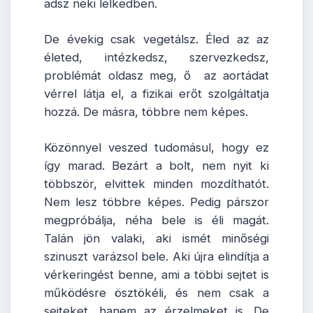
adsz neki lelkedben.
De évekig csak vegetálsz. Éled az az
életed, intézkedsz, szervezkedsz,
problémát oldasz meg, ő az aortádat
vérrel látja el, a fizikai erőt szolgáltatja
hozzá. De másra, többre nem képes.
Közönnyel veszed tudomásul, hogy ez
így marad. Bezárt a bolt, nem nyit ki
többször, elvittek minden mozdíthatót.
Nem lesz többre képes. Pedig párszor
megpróbálja, néha bele is éli magát.
Talán jön valaki, aki ismét minőségi
szinuszt varázsol bele. Aki újra elindítja a
vérkeringést benne, ami a többi sejtet is
működésre ösztökéli, és nem csak a
sejteket, hanem az érzelmeket is. De