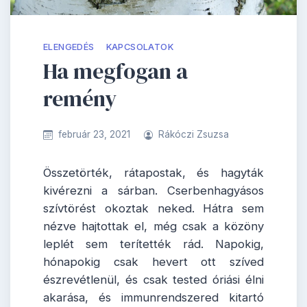
ELENGEDÉS
KAPCSOLATOK
Ha megfogan a
remény
február 23, 2021
Rákóczi Zsuzsa
Összetörték, rátapostak, és hagyták
kivérezni a sárban. Cserbenhagyásos
szívtörést okoztak neked. Hátra sem
nézve hajtottak el, még csak a közöny
leplét sem terítették rád. Napokig,
hónapokig csak hevert ott szíved
észrevétlenül, és csak tested óriási élni
akarása, és immunrendszered kitartó