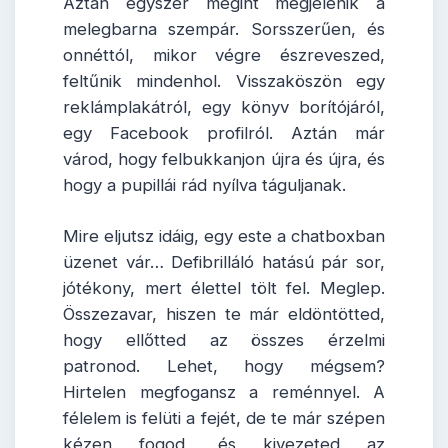
Aztán egyszer megint megjelenik a
melegbarna szempár. Sorsszerűen, és
onnéttól, mikor végre észreveszed,
feltűnik mindenhol. Visszaköszön egy
reklámplakátról, egy könyv borítójáról,
egy Facebook profilról. Aztán már
várod, hogy felbukkanjon újra és újra, és
hogy a pupillái rád nyílva táguljanak.
Mire eljutsz idáig, egy este a chatboxban
üzenet vár… Defibrilláló hatású pár sor,
jótékony, mert élettel tölt fel. Meglep.
Összezavar, hiszen te már eldöntötted,
hogy ellőtted az összes érzelmi
patronod. Lehet, hogy mégsem?
Hirtelen megfogansz a reménnyel. A
félelem is felüti a fejét, de te már szépen
kézen fogod, és kivezeted az