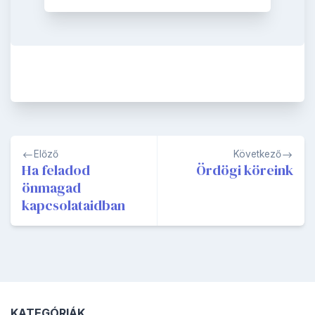
Bejegyzés
Előző
Következő
navigáció
Ha feladod
Ördögi köreink
önmagad
kapcsolataidban
KATEGÓRIÁK