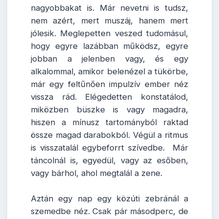
nagyobbakat is. Már nevetni is tudsz,
nem azért, mert muszáj, hanem mert
jólesik. Meglepetten veszed tudomásul,
hogy egyre lazábban működsz, egyre
jobban a jelenben vagy, és egy
alkalommal, amikor belenézel a tükörbe,
már egy feltűnően impulzív ember néz
vissza rád. Elégedetten konstatálod,
miközben büszke is vagy magadra,
hiszen a mínusz tartományból raktad
össze magad darabokból. Végül a ritmus
is visszatalál egybeforrt szívedbe. Már
táncolnál is, egyedül, vagy az esőben,
vagy bárhol, ahol megtalál a zene.
Aztán egy nap egy közúti zebránál a
szemedbe néz. Csak pár másodperc, de