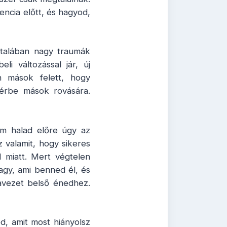
encia előtt, és hagyod,
általában nagy traumák
i változással jár, új
en mások felett, hogy
térbe mások rovására.
nem halad előre úgy az
 valamit, hogy sikeres
 miatt. Mert végtelen
 vagy, ami benned él, és
zavezet belső énedhez.
, amit most hiányolsz