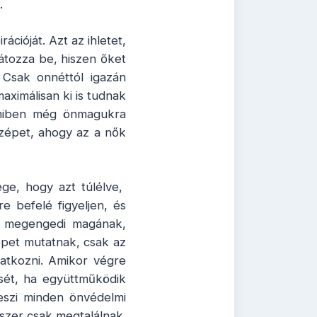
.
ációját. Azt az ihletet,
látozza be, hiszen őket
. Csak onnéttól igazán
ximálisan ki is tudnak
 amiben még önmagukra
szépet, ahogy az a nők
ge, hogy azt túlélve,
e befelé figyeljen, és
r megengedi magának,
képet mutatnak, csak az
atkozni. Amikor végre
ését, ha együttműködik
teszi minden önvédelmi
szer csak megtalálnak.