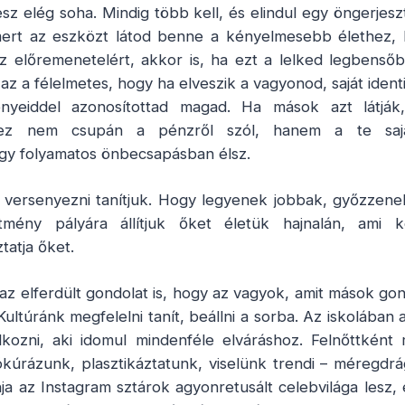
z elég soha. Mindig több kell, és elindul egy öngerjesz
mert az eszközt látod benne a kényelmesebb élethez, 
az előremenetelért, akkor is, ha ezt a lelked legbenső
z a félelmetes, hogy ha elveszik a vagyonod, saját identi
nyeiddel azonosítottad magad. Ha mások azt látják,
e ez nem csupán a pénzről szól, hanem a te saj
Így folyamatos önbecsapásban élsz.
 versenyezni tanítjuk. Hogy legyenek jobbak, győzzene
sítmény pályára állítjuk őket életük hajnalán, ami
tatja őket.
z elferdült gondolat is, hogy az vagyok, amit mások gon
ltúránk megfelelni tanít, beállni a sorba. Az iskolában 
ozni, aki idomul mindenféle elváráshoz. Felnőttként
úrázunk, plasztikáztatunk, viselünk trendi – méregdr
onja az Instagram sztárok agyonretusált celebvilága lesz, 