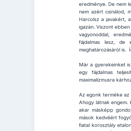
eredménye. De nem les
nem azért csinálod, 
Harcolsz a javakért, 
igazán. Viszont ebben a
vagyonoddal, eredmé
fájdalmas lesz, d
meghatározásáról is. 
Már a gyerekeinket is
egy fájdalmas telje
maximalizmusra kárhoz
Az egonk terméke az a
Ahogy látnak engem. Ku
akar másképp gondolk
mások kedvéért fogyók
fiatal korosztály etal