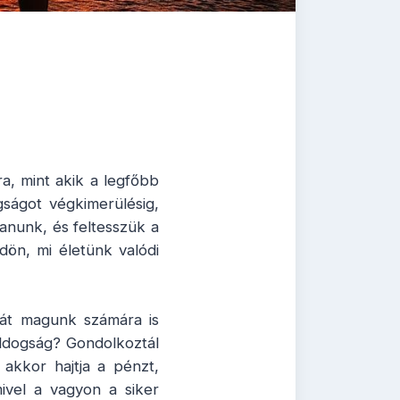
, mint akik a legfőbb
gságot végkimerülésig,
nunk, és feltesszük a
dön, mi életünk valódi
ját magunk számára is
oldogság? Gondolkoztál
akkor hajtja a pénzt,
ivel a vagyon a siker