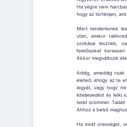
Ha végre nem harcban é
hogy az történjen, ami
Mert mindenkinek lesz
után, amikor ráébred
szokásai lesznek, va
felelősöket keressen
Akkor megváltozik éle
Addig, ameddig csak a
életed, ahogy az te e
legyél, vagy hogy mi
kiteljesedést és lelki 
tedd örömmel. Találd 
Ahhoz a belső maghoz, 
Ha most ürességet, v