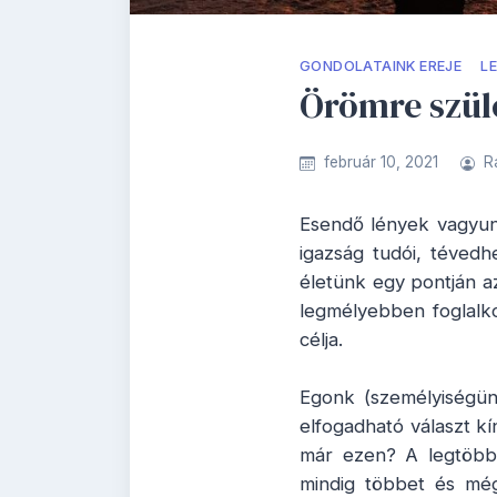
GONDOLATAINK EREJE
L
Örömre szül
február 10, 2021
R
Esendő lények vagyun
igazság tudói, tévedh
életünk egy pontján 
legmélyebben foglalko
célja.
Egonk (személyiségün
elfogadható választ k
már ezen? A legtöbb 
mindig többet és még