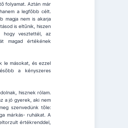
tő folyamat. Aztán már
hanem a legfőbb célt.
bb magja nem is akarja
tásod is eltűnik, hiszen
 hogy vesztettél, az
át magad értékének
k le másokat, és ezzel
 később a kényszeres
dolnak, hisznek rólam.
az a jó gyerek, aki nem
 meg szenvedünk tőle:
ága márkás- ruhákat. A
eltorzult értékrenddel,