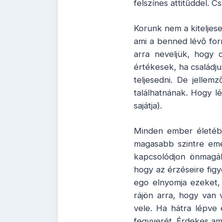
felszínes attitűddel. 
Korunk nem a kiteljesed
ami a benned lévő forr
arra neveljük, hogy c
értékesek, ha családj
teljesedni. De jelle
találhatnának. Hogy l
sajátja).
Minden ember életébe
magasabb szintre emel
kapcsolódjon önmagá
hogy az érzéseire figy
ego elnyomja ezeket,
rájön arra, hogy van 
vele. Ha hátra lépve 
fegyverét. Érdekes am