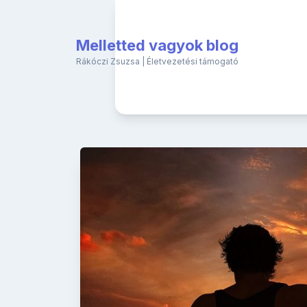
Skip
to
content
Melletted vagyok blog
Rákóczi Zsuzsa | Életvezetési támogató