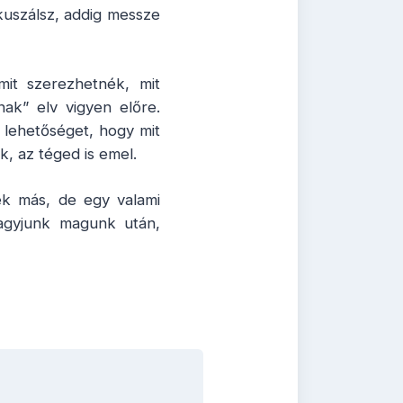
kuszálsz, addig messze
mit szerezhetnék, mit
ak” elv vigyen előre.
 lehetőséget, hogy mit
, az téged is emel.
nek más, de egy valami
agyjunk magunk után,