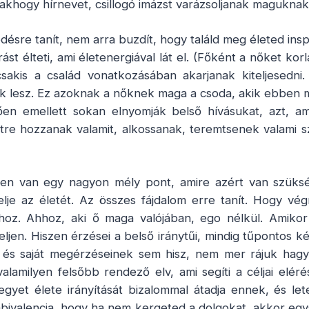
Csakhogy hírnevet, csillogó imázst varázsoljanak maguknak
ésre tanít, nem arra buzdít, hogy találd meg életed inspir
ást élteti, ami életenergiával lát el. (Főként a nőket kor
sakis a család vonatkozásában akarjanak kiteljesedni
uk lesz. Ez azoknak a nőknek maga a csoda, akik ebben ma
mzően emellett sokan elnyomják belső hívásukat, azt,
étre hozzanak valamit, alkossanak, teremtsenek valami 
n van egy nagyon mély pont, amire azért van szüksé
je az életét. Az összes fájdalom erre tanít. Hogy végr
hoz. Ahhoz, aki ő maga valójában, ego nélkül. Amiko
eljen. Hiszen érzései a belső iránytűi, mindig tűpontos 
 és saját megérzéseinek sem hisz, nem mer rájuk hagy
valamilyen felsőbb rendező elv, ami segíti a céljai elér
egyet élete irányítását bizalommal átadja ennek, és le
bivalencia, hogy ha nem kergeted a dolgokat, akkor egy