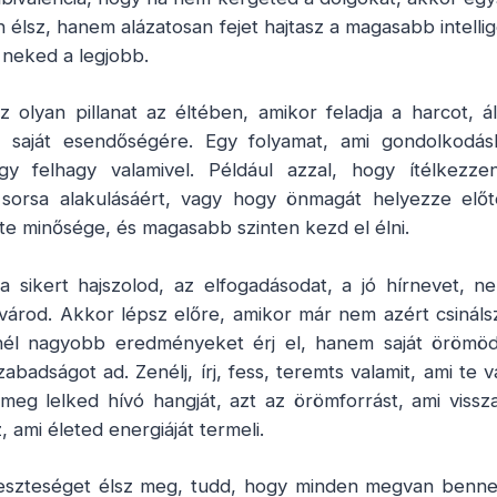
lsz, hanem alázatosan fejet hajtasz a magasabb intellig
 neked a legjobb.
 olyan pillanat az éltében, amikor feladja a harcot, 
 saját esendőségére. Egy folyamat, ami gondolkodásbel
gy felhagy valamivel. Például azzal, hogy ítélkezz
 sorsa alakulásáért, vagy hogy önmagát helyezze elő
te minősége, és magasabb szinten kezd el élni.
 sikert hajszolod, az elfogadásodat, a jó hírnevet, 
lvárod. Akkor lépsz előre, amikor már nem azért csinálsz
nél nagyobb eredményeket érj el, hanem saját örömöd
szabadságot ad. Zenélj, írj, fess, teremts valamit, ami te
meg lelked hívó hangját, azt az örömforrást, ami viss
ami életed energiáját termeli.
eszteséget élsz meg, tudd, hogy minden megvan benned