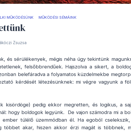
ELKI MŰKÖDÉSÜNK
MŰKÖDÉSI SÉMÁINK
ettünk
ákóczi Zsuzsa
k, és sérülékenyek, mégis néha úgy tekintünk magunkra
etetlenek, felsőbbrendűek. Hajszolva a sikert, a boldo
azonban belefáradva a folyamatos küzdelmekbe megtorpa
ztató kérdését létezésünknek: mi végre vagyunk a föl
k kisördöge) pedig ekkor megretten, és logikus, a sa
ínál: hogy boldogok legyünk. De vajon számodra mi a b
ember túlélő üzemmódban él. Ha egoból cselekszik, 
 többet akar, hiszen akkor érzi magát is többnek, m