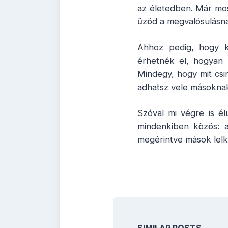
az életedben. Már mos
űzöd a megvalósulásna
Ahhoz pedig, hogy ki
érhetnék el, hogyan 
Mindegy, hogy mit csi
adhatsz vele másoknak
Szóval mi végre is él
mindenkiben közös: 
megérintve mások lelk