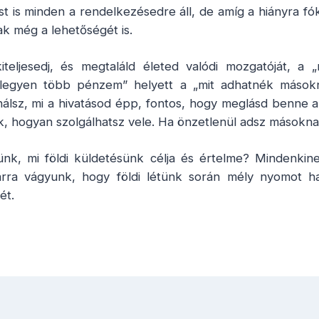
t is minden a rendelkezésedre áll, de amíg a hiányra fó
k még a lehetőségét is.
teljesedj, és megtaláld életed valódi mozgatóját, a „
legyen több pénzem” helyett a „mit adhatnék másokn
nálsz, mi a hivatásod épp, fontos, hogy meglásd benne a
, hogyan szolgálhatsz vele. Ha önzetlenül adsz másoknak
ünk, mi földi küldetésünk célja és értelme? Mindenki
arra vágyunk, hogy földi létünk során mély nyomot h
ét.