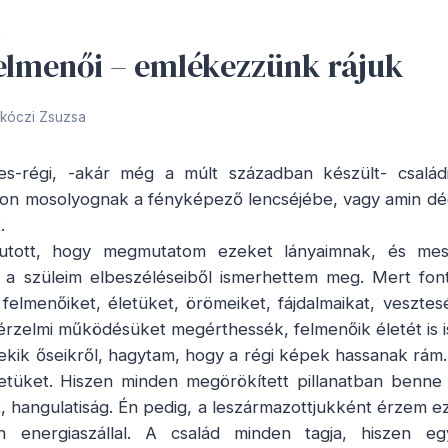
S
elmenői – emlékezzünk rájuk
kóczi Zsuzsa
s-régi, -akár még a múlt században készült- család
lon mosolyognak a fényképező lencséjébe, vagy amin d
.
tott, hogy megmutatom ezeket lányaimnak, és mes
t a szüleim elbeszéléseiből ismerhettem meg. Mert fo
 felmenőiket, életüket, örömeiket, fájdalmaikat, vesztes
 érzelmi működésüket megérthessék, felmenőik életét is i
kik őseikről, hagytam, hogy a régi képek hassanak rá
netüket. Hiszen minden megörökített pillanatban benne
ot, hangulatiság. Én pedig, a leszármazottjukként érzem 
an energiaszállal. A család minden tagja, hiszen e