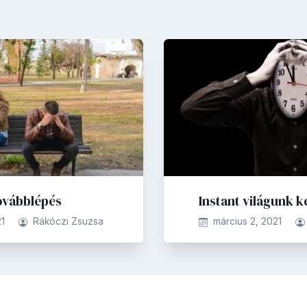
ovábblépés
Instant világunk 
1
Rákóczi Zsuzsa
március 2, 2021