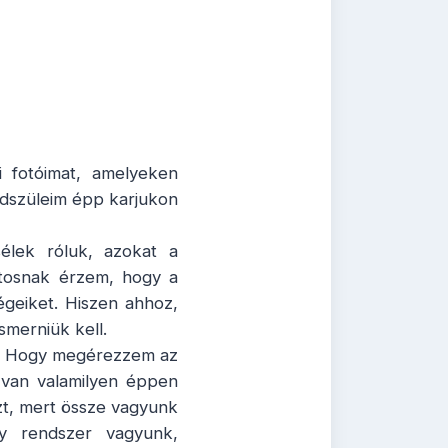
i fotóimat, amelyeken
édszüleim épp karjukon
élek róluk, azokat a
ntosnak érzem, hogy a
égeiket. Hiszen ahhoz,
smerniük kell.
m. Hogy megérezzem az
 van valamilyen éppen
ezt, mert össze vagyunk
gy rendszer vagyunk,