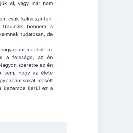
rjük el, vagy már nem
 csak fizikai szinten,
m, traumáik bennem is
keimnek tudatosan, de
édnagyapám meghalt az
ós a felesége, az én
 Nagyon szerette az én
k sem, hogy az élete
nagypapám sokat mesélt
 a kezembe kerül ez a