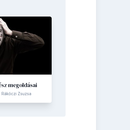
kész megoldásai
Rákóczi Zsuzsa