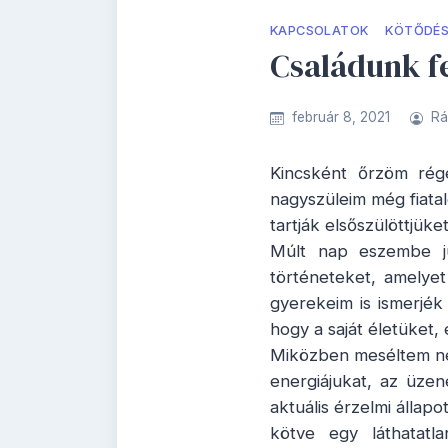
KAPCSOLATOK
KÖTŐDÉ
Családunk f
február 8, 2021
Rá
Kincsként őrzöm rége
nagyszüleim még fiata
tartják elsőszülöttjüket
Múlt nap eszembe ju
történeteket, amelye
gyerekeim is ismerjék
hogy a saját életüket,
Miközben meséltem ne
energiájukat, az üze
aktuális érzelmi állap
kötve egy láthatatl