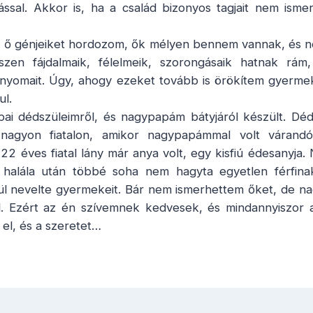
ssal. Akkor is, ha a család bizonyos tagjait nem isme
az ő génjeiket hordozom, ők mélyen bennem vannak, és nem
iszen fájdalmaik, félelmeik, szorongásaik hatnak rá
yomait. Úgy, ahogy ezeket tovább is örökítem gyerme
ul.
pai dédszüleimről, és nagypapám bátyjáról készült. D
 nagyon fiatalon, amikor nagypapámmal volt várand
 éves fiatal lány már anya volt, egy kisfiú édesanyja.
 halála után többé soha nem hagyta egyetlen férfina
ül nevelte gyermekeit. Bár nem ismerhettem őket, de 
ól. Ezért az én szívemnek kedvesek, és mindannyiszor
 el, és a szeretet…