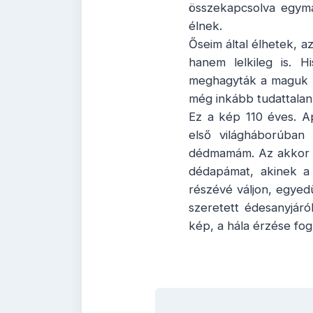
összekapcsolva egymá
élnek.
Őseim által élhetek, 
hanem lelkileg is. H
meghagyták a maguk n
még inkább tudattalan
Ez a kép 110 éves. A
első világháborúban
dédmamám. Az akkor 22
dédapámat, akinek a
részévé váljon, egyed
szeretett édesanyjár
kép, a hála érzése fog