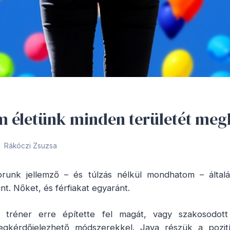
m életünk minden területét meg
Rákóczi Zsuzsa
runk jellemző – és túlzás nélkül mondhatom – által
t. Nőket, és férfiakat egyaránt.
 tréner erre építette fel magát, vagy szakosodot
kérdőjelezhető módszerekkel. Java részük a pozitív