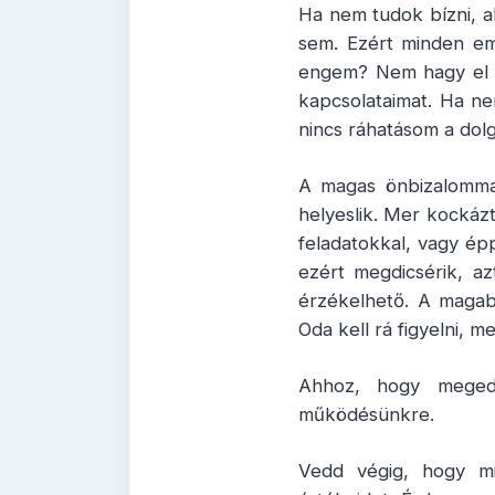
Ha nem tudok bízni, 
sem. Ezért minden em
engem? Nem hagy el eg
kapcsolataimat. Ha n
nincs ráhatásom a dolg
A magas önbizalomma
helyeslik. Mer kockázt
feladatokkal, vagy ép
ezért megdicsérik, a
érzékelhető. A magab
Oda kell rá figyelni, m
Ahhoz, hogy meged
működésünkre.
Vedd végig, hogy m