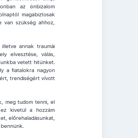
Azonban az önbizalom
olnaptól magabiztosak
re van szükség ahhoz,
illetve annak traumái
ely elvesztése, válás,
unkba vetett hitünket.
ly a fiatalokra nagyon
rt, trendiségért vívott
, meg tudom tenni, el
 ez kivetül a hozzám
ket, előrehaladásunkat,
n bennünk.