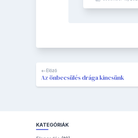
Bejegyzés
Előző
navigáció
Az önbecsülés drága kincsünk
KATEGÓRIÁK