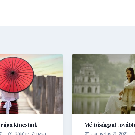
drága kincsünk
Méltósággal tovább
20
Rákóczi Zsuzsa
augusztus 21, 2021