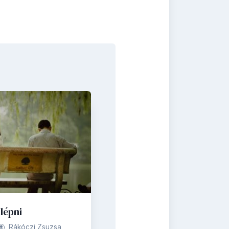
lépni
Rákóczi Zsuzsa