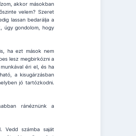
bízom, akkor másokban
őszinte velem? Szeret
dig lassan bedarálja a
k, úgy gondolom, hogy
is, ha ezt mások nem
épes lesz megbirkózni a
munkával éri el, és ha
ható, a kisugárzásban
lyben jó tartózkodni.
sabban ránéznünk a
. Vedd számba saját