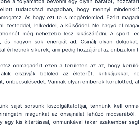
bbe a folyamatba bevonni egy olyan barátot, hozzátart
ellett tudatosítsd magadban, hogy mennyi mindenkir
ámogatsz, és hogy ezt te is megérdemled. Ezért magadra
l, testeddel, lelkeddel, a külsőddel. Ne hagyd el mag
 ahonnét még nehezebb lesz kikászálódni. A sport, e
, és nagyon sok energiát ad. Csinálj olyan dolgokat
al érhetnek sikerek, ami pedig hozzájárul az önbizalom f
etsz önmagadért ezen a területen az az, hogy kerülö
kik elszívják belőled az életerőt, kritikájukkal, ne
t, önbecsülésedet. Vannak olyan emberek körülötted, akik
k saját sorsunk kiszolgáltatottjai, tennünk kell önm
kirángatni magunkat az önsajnálat lehúzó mocsarából,
y egy kis kitartással, önmunkával (akár szakember segí