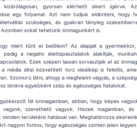
e kizárólagosan, gyorsan elérhető sikert ígérve. 
ítése egy folyamat. Azt nem tudjuk eldönteni, hogy h
életváltás szükséges, és gyakran tényleg szakember
 Azonban sokat tehetünk önmagunkért is.
gy miért tűnt el belőlem? Az alapjait a gyermekkor, 
 pedig a negatív élettapasztalatok alakítják, munkah
pcsolatok. Ezek szépen lassan sorvasztják el az önmag
 média által közvetített torz ideálkép is felelős, ame
an. Szomorú látni, ahogy a megfelelni vágyás, a szépségé
esz tönkre egyébként szép és egészséges fiatalokat.
gyökerező hit önmagamban, abban, hogy képes vagyok
 vagyok, szerethető vagyok. Hiszek magamban, és
nk minden területére hatással van. Meghatározza sikerein
zért nagyon fontos, hogy egészséges szinten jelen legye