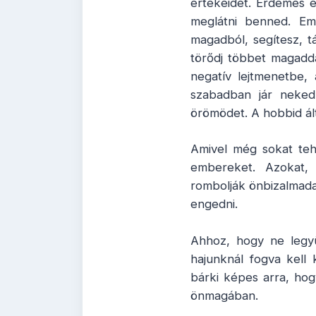
értékeidet. Érdemes e
meglátni benned. Em
magadból, segítesz, t
törődj többet magadda
negatív lejtmenetbe,
szabadban jár neked
örömödet. A hobbid ált
Amivel még sokat teh
embereket. Azokat, a
rombolják önbizalmada
engedni.
Ahhoz, hogy ne legyün
hajunknál fogva kell 
bárki képes arra, hog
önmagában.