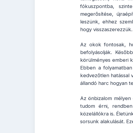
fókuszpontba, szint
megerősítése, újraép
leszünk, ehhez szeml
hogy visszaszerezzük.
Az okok fontosak, ho
befolyásolják. Később
körülményes emberi ka
Ebben a folyamatban a
kedvezőtlen hatással v
állandó harc hogyan t
Az önbizalom mélyen 
tudom érni, rendben
közelállókra is. Életü
sorsunk alakulását. E