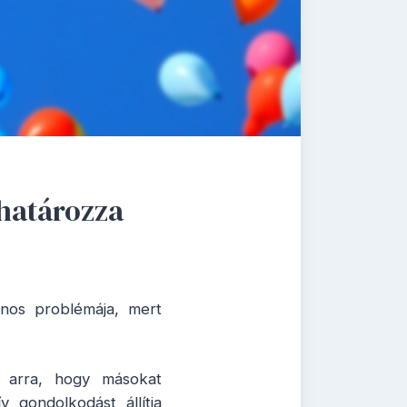
határozza
ános problémája, mert
t arra, hogy másokat
 gondolkodást állítja