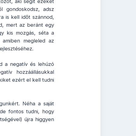
ozót, aki segít ezeket
ől gondoskodsz, adsz
 is kell időt szánnod,
ad, mert az beránt egy
gy kis mozgás, séta a
, amiben megleled az
ejlesztéséhez.
d a negatív és lehúzó
gatív hozzáállásukkal
et ezért el kell tudni
agunkért. Néha a saját
 de fontos tudni, hogy
tségével) újra higgyen