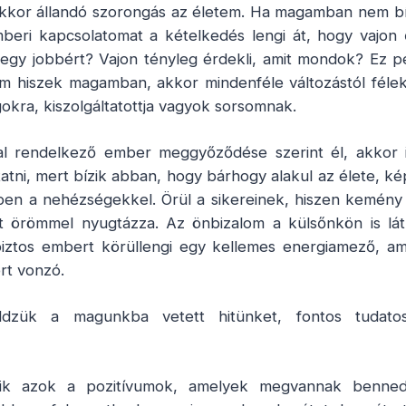
akkor állandó szorongás az életem. Ha magamban nem 
beri kapcsolatomat a kételkedés lengi át, hogy vajon 
y jobbért? Vajon tényleg érdekli, amit mondok? Ez pe
em hiszek magamban, akkor mindenféle változástól féle
okra, kiszolgáltatottja vagyok sorsomnak.
l rendelkező ember meggyőződése szerint él, akkor 
atni, mert bízik abban, hogy bárhogy alakul az élete, k
pen a nehézségekkel. Örül a sikereinek, hiszen kemény 
zt örömmel nyugtázza. Az önbizalom a külsőnkön is lát
iztos embert körüllengi egy kellemes energiamező, ame
ert vonzó.
dzük a magunkba vetett hitünket, fontos tudato
ik azok a pozitívumok, amelyek megvannak benned