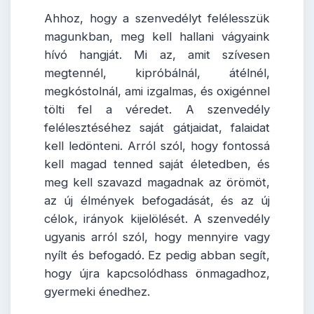
Ahhoz, hogy a szenvedélyt felélesszük
magunkban, meg kell hallani vágyaink
hívó hangját. Mi az, amit szívesen
megtennél, kipróbálnál, átélnél,
megkóstolnál, ami izgalmas, és oxigénnel
tölti fel a véredet. A szenvedély
felélesztéséhez saját gátjaidat, falaidat
kell ledönteni. Arról szól, hogy fontossá
kell magad tenned saját életedben, és
meg kell szavazd magadnak az örömöt,
az új élmények befogadását, és az új
célok, irányok kijelölését. A szenvedély
ugyanis arról szól, hogy mennyire vagy
nyílt és befogadó. Ez pedig abban segít,
hogy újra kapcsolódhass önmagadhoz,
gyermeki énedhez.