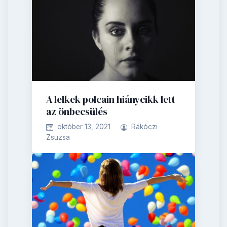
A lelkek polcain hiánycikk lett
az önbecsülés
október 13, 2021
Rákóczi
Zsuzsa