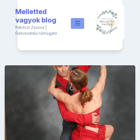
Skip
Melletted
to
content
vagyok blog
Rákóczi Zsuzsa |
Életvezetési támogató