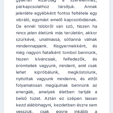
gyakran kizárólag a szerelemhez,
párkapcsolathoz társítjuk. Annak
jelenléte egyébként fontos feltétele egy
vibráló, egymást emelő kapcsolódásnak.
De ennél többről van szó, hiszen ha
nincs jelen életünk más területén, akkor
szürkévé, unalmassá, sótlanná válnak
mindennapjaink. Kisgyermekként, és
még nagyon fiatalként tombol bennünk,
hiszen kíváncsiak, felfedezők, és
örömteliek vagyunk, mindent, amit csak
lehet kipróbálunk, megkóstolunk,
nyitottak vagyunk mindenre, és ettől
folyamatosan megújulnak bennünk az
energiák, amelyek életben tartják a
belső tüzet. Aztán ez szépen lassan
kezd alábbhagyni, kezdetben észre sem
vesszük, csak egyre inkább a