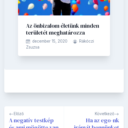
Az önbizalom életünk minden
területét meghatározza
december 15, 2020
Rákóczi
Zsuzsa
Bejegyzés
Előző
Következő
navigáció
A negatív testkép
Ha az ego-nk
és ami mögötte van
irányít bennünket