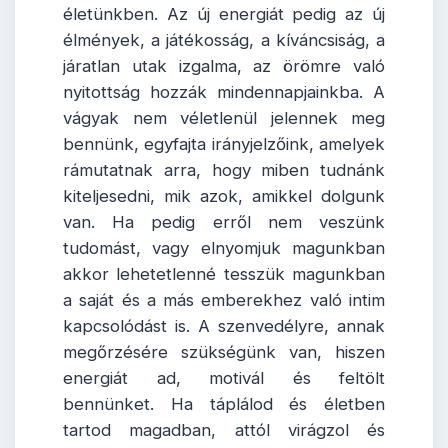
életünkben. Az új energiát pedig az új
élmények, a játékosság, a kíváncsiság, a
járatlan utak izgalma, az örömre való
nyitottság hozzák mindennapjainkba. A
vágyak nem véletlenül jelennek meg
bennünk, egyfajta irányjelzőink, amelyek
rámutatnak arra, hogy miben tudnánk
kiteljesedni, mik azok, amikkel dolgunk
van. Ha pedig erről nem veszünk
tudomást, vagy elnyomjuk magunkban
akkor lehetetlenné tesszük magunkban
a saját és a más emberekhez való intim
kapcsolódást is. A szenvedélyre, annak
megőrzésére szükségünk van, hiszen
energiát ad, motivál és feltölt
bennünket. Ha táplálod és életben
tartod magadban, attól virágzol és