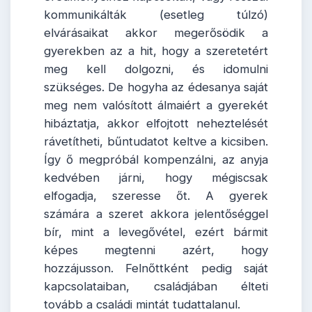
kommunikálták (esetleg túlzó)
elvárásaikat akkor megerősödik a
gyerekben az a hit, hogy a szeretetért
meg kell dolgozni, és idomulni
szükséges. De hogyha az édesanya saját
meg nem valósított álmaiért a gyerekét
hibáztatja, akkor elfojtott neheztelését
rávetítheti, bűntudatot keltve a kicsiben.
Így ő megpróbál kompenzálni, az anyja
kedvében járni, hogy mégiscsak
elfogadja, szeresse őt. A gyerek
számára a szeret akkora jelentőséggel
bír, mint a levegővétel, ezért bármit
képes megtenni azért, hogy
hozzájusson. Felnőttként pedig saját
kapcsolataiban, családjában élteti
tovább a családi mintát tudattalanul.