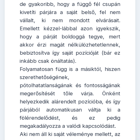
de gyakoribb, hogy a függő fél csupán
kivetíti párjára a saját belső, fel nem
vállalt, ki nem mondott elvárásait.
Emellett kézzel-lábbal azon igyekszik,
hogy a párját boldoggá tegye, mert
akkor érzi magát nélkülözhetetlennek,
bebiztosítva így saját pozícióját (bár ez
inkább csak önáltatás).
Folyamatosan függ is a másiktól, hiszen
szerethetőségének,
pótolhatatlanságának és fontosságának
megerősítését tőle várja. Önként
helyezkedik alárendelt pozícióba, és így
párjából automatikusan váltja ki a
fölérendelődést, és ez pedig
megakadályozza a valódi kapcsolódást.
Aki nem áll ki saját véleménye mellett, az