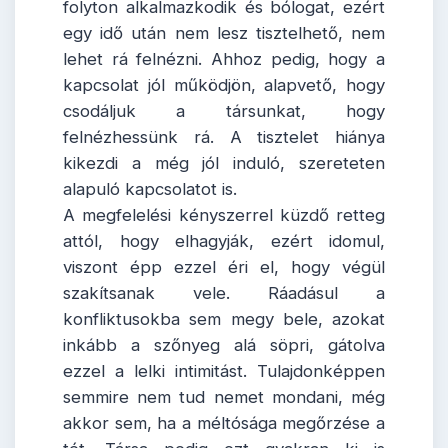
folyton alkalmazkodik és bólogat, ezért
egy idő után nem lesz tisztelhető, nem
lehet rá felnézni. Ahhoz pedig, hogy a
kapcsolat jól működjön, alapvető, hogy
csodáljuk a társunkat, hogy
felnézhessünk rá. A tisztelet hiánya
kikezdi a még jól induló, szereteten
alapuló kapcsolatot is.
A megfelelési kényszerrel küzdő retteg
attól, hogy elhagyják, ezért idomul,
viszont épp ezzel éri el, hogy végül
szakítsanak vele. Ráadásul a
konfliktusokba sem megy bele, azokat
inkább a szőnyeg alá söpri, gátolva
ezzel a lelki intimitást. Tulajdonképpen
semmire nem tud nemet mondani, még
akkor sem, ha a méltósága megőrzése a