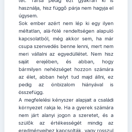
tét. Társa pedig ezt gyakran ki is
használja, hisz függő párja nem hagyja el
úgysem.
Sok ember azért nem lép ki egy ilyen
méltatlan, alá-fölé rendeltségen alapuló
kapcsolatból, még akkor sem, ha már
csupa szenvedés benne lenni, mert nem
meri vállalni az egyedüllétet. Nem hisz
saját erejében, és abban, hogy
bármilyen nehézséget hozzon számára
az élet, abban helyt tud majd állni, ez
pedig az önbizalom hiányával is
összefügg.
A megfelelési kényszer alapjait a családi
környezet rakja le. Ha a gyerek számára
nem járt alanyi jogon a szeretet, és a
szülők az értékességét mindig az
eredményeihez kapcsolták, vagy rosszul