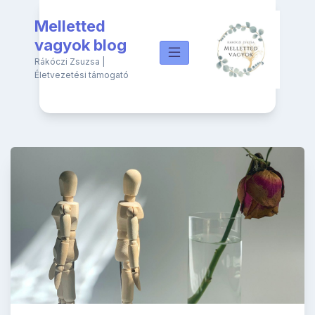
Skip
Melletted
to
content
vagyok blog
Rákóczi Zsuzsa |
Életvezetési támogató