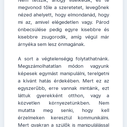
Nem tetszik, ahogy viselkedik, és te
megvonod tőle a szeretetet, levegőnek
nézed ahelyett, hogy elmondanád, hogy
mi az, amivel elégedetlen vagy. Párod
önbecsülése pedig egyre kisebbre és
kisebbre zsugorodik, amíg végül már
árnyéka sem lesz önmagának.
A sort a végtelenségig folytathatnánk.
Megszámolhatatlan módon vagyunk
képesek egymást manipulálni, terelgetni
a kívánt hatás érdekében. Mert ez az
egyszerűbb, erre vannak mintáink, ezt
láttuk gyerekként otthon, vagy a
közvetlen környezetünkben. Nem
mutatta meg senki, hogy kell
érzelmeken keresztül kommunikálni.
Mert gyakran a szülők is manipulálással