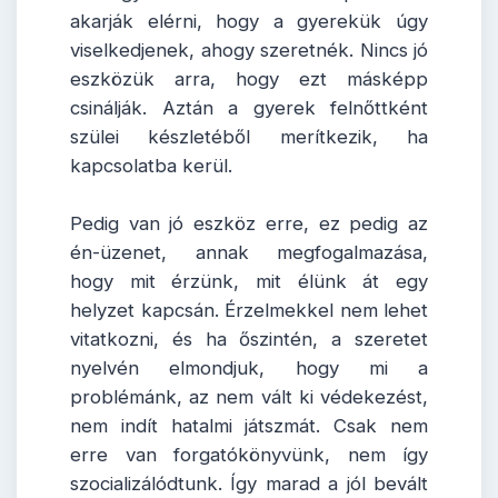
akarják elérni, hogy a gyerekük úgy
viselkedjenek, ahogy szeretnék. Nincs jó
eszközük arra, hogy ezt másképp
csinálják. Aztán a gyerek felnőttként
szülei készletéből merítkezik, ha
kapcsolatba kerül.
Pedig van jó eszköz erre, ez pedig az
én-üzenet, annak megfogalmazása,
hogy mit érzünk, mit élünk át egy
helyzet kapcsán. Érzelmekkel nem lehet
vitatkozni, és ha őszintén, a szeretet
nyelvén elmondjuk, hogy mi a
problémánk, az nem vált ki védekezést,
nem indít hatalmi játszmát. Csak nem
erre van forgatókönyvünk, nem így
szocializálódtunk. Így marad a jól bevált