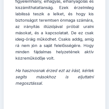
figyelemhiány, elhagyás, elhanyagolás és
kiszámíthatatlanság. Ezek érzelmileg
labilissá teszik a lelket, és hogy kis
biztonságot teremtsen önmaga számára,
az irányítás illúziójával próbál uralni
másokat, és a kapcsolatait. De ez csak
ideig-óráig működhet. Csakis addig, amíg
rá nem jön a saját felelősségére. Hogy
minden fájdalmas helyzetének aktív
közreműködője volt.
Ha hasznosnak érzed ezt az írást, kérlek
segíts másokhoz is eljuttatni
megosztással.