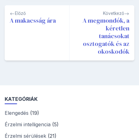
Bejegyzés
Előző
Következő
navigáció
A makacsság ára
A megmondók, a
kéretlen
tanácsokat
osztogatók és az
okoskodók
KATEGÓRIÁK
Elengedés
(19)
Érzelmi intelligencia
(5)
Érzelmi sérülések
(21)