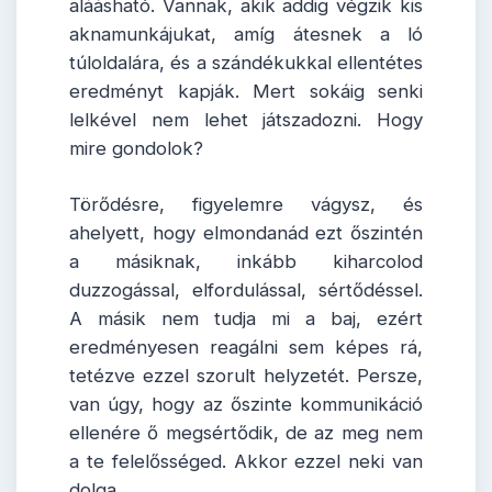
aláásható. Vannak, akik addig végzik kis
aknamunkájukat, amíg átesnek a ló
túloldalára, és a szándékukkal ellentétes
eredményt kapják. Mert sokáig senki
lelkével nem lehet játszadozni. Hogy
mire gondolok?
Törődésre, figyelemre vágysz, és
ahelyett, hogy elmondanád ezt őszintén
a másiknak, inkább kiharcolod
duzzogással, elfordulással, sértődéssel.
A másik nem tudja mi a baj, ezért
eredményesen reagálni sem képes rá,
tetézve ezzel szorult helyzetét. Persze,
van úgy, hogy az őszinte kommunikáció
ellenére ő megsértődik, de az meg nem
a te felelősséged. Akkor ezzel neki van
dolga.