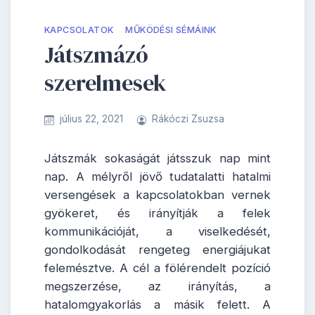
KAPCSOLATOK
MŰKÖDÉSI SÉMÁINK
Játszmázó
szerelmesek
július 22, 2021
Rákóczi Zsuzsa
Játszmák sokaságát játsszuk nap mint
nap. A mélyről jövő tudatalatti hatalmi
versengések a kapcsolatokban vernek
gyökeret, és irányítják a felek
kommunikációját, a viselkedését,
gondolkodását rengeteg energiájukat
felemésztve. A cél a fölérendelt pozíció
megszerzése, az irányítás, a
hatalomgyakorlás a másik felett. A