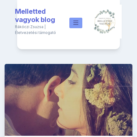
Skip
Melletted
to
content
vagyok blog
Rákóczi Zsuzsa |
Életvezetési támogató