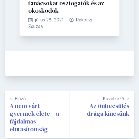
tanácsokat osztogatók és az
okoskodók
július 28, 2021
Rákóczi
Zsuzsa
Bejegyzés
Előző
Következő
navigáció
A nem várt
Az önbecsülés
gyermek élete – a
drága kincsünk
fájdalmas
elutasítottság