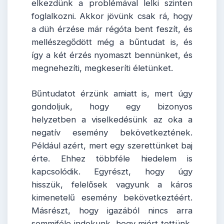
elkezdünk a problémával lelki szinten
foglalkozni. Akkor jövünk csak rá, hogy
a düh érzése már régóta bent feszít, és
mellészegődött még a bűntudat is, és
így a két érzés nyomaszt bennünket, és
megnehezíti, megkeseríti életünket.
Bűntudatot érzünk amiatt is, mert úgy
gondoljuk, hogy egy bizonyos
helyzetben a viselkedésünk az oka a
negatív esemény bekövetkeztének.
Például azért, mert egy szerettünket baj
érte. Ehhez többféle hiedelem is
kapcsolódik. Egyrészt, hogy úgy
hisszük, felelősek vagyunk a káros
kimenetelű esemény bekövetkeztéért.
Másrészt, hogy igazából nincs arra
semmiféle indokunk, hogy miért tettünk,