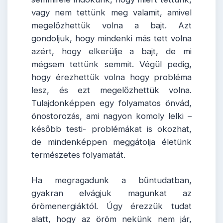
vagy nem tettünk meg valamit, amivel
megelőzhettük volna a bajt. Azt
gondoljuk, hogy mindenki más tett volna
azért, hogy elkerülje a bajt, de mi
mégsem tettünk semmit. Végül pedig,
hogy érezhettük volna hogy probléma
lesz, és ezt megelőzhettük volna.
Tulajdonképpen egy folyamatos önvád,
önostorozás, ami nagyon komoly lelki –
később testi- problémákat is okozhat,
de mindenképpen meggátolja életünk
természetes folyamatát.
Ha megragadunk a bűntudatban,
gyakran elvágjuk magunkat az
örömenergiáktól. Úgy érezzük tudat
alatt, hogy az öröm nekünk nem jár,