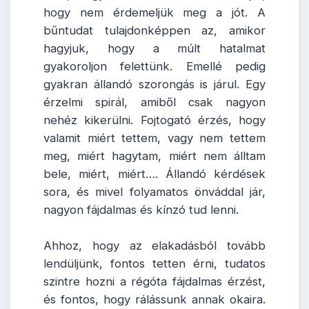
hogy nem érdemeljük meg a jót. A
bűntudat tulajdonképpen az, amikor
hagyjuk, hogy a múlt hatalmat
gyakoroljon felettünk. Emellé pedig
gyakran állandó szorongás is járul. Egy
érzelmi spirál, amiből csak nagyon
nehéz kikerülni. Fojtogató érzés, hogy
valamit miért tettem, vagy nem tettem
meg, miért hagytam, miért nem álltam
bele, miért, miért…. Állandó kérdések
sora, és mivel folyamatos önváddal jár,
nagyon fájdalmas és kínzó tud lenni.
Ahhoz, hogy az elakadásból tovább
lendüljünk, fontos tetten érni, tudatos
szintre hozni a régóta fájdalmas érzést,
és fontos, hogy rálássunk annak okaira.