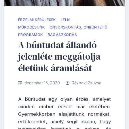
ÉRZELMI SÉRÜLÉSEK
LELKI
MŰKÖDÉSÜNK
ÖNSORSRONTÁS, ÖNBÜNTETŐ
PROGRAMOK
RAGASZKODÁS
A bűntudat állandó
jelenléte meggátolja
életünk áramlását
december 15, 2020
Rákóczi Zsuzsa
A bűntudat egy olyan érzés, amelyet
minden ember érzett már életében.
Gyermekkorban elsajátítunk normákat,
értékrendet, amely segít abban, hogy
tudatosuljon bennünk a helyes, és