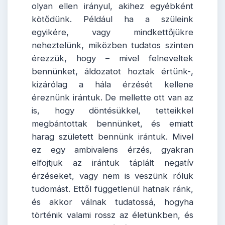
olyan ellen irányul, akihez egyébként
kötődünk. Például ha a szüleink
egyikére, vagy mindkettőjükre
neheztelünk, miközben tudatos szinten
érezzük, hogy – mivel felneveltek
bennünket, áldozatot hoztak értünk-,
kizárólag a hála érzését kellene
éreznünk irántuk. De mellette ott van az
is, hogy döntésükkel, tetteikkel
megbántottak bennünket, és emiatt
harag született bennünk irántuk. Mivel
ez egy ambivalens érzés, gyakran
elfojtjuk az irántuk táplált negatív
érzéseket, vagy nem is veszünk róluk
tudomást. Ettől függetlenül hatnak ránk,
és akkor válnak tudatossá, hogyha
történik valami rossz az életünkben, és