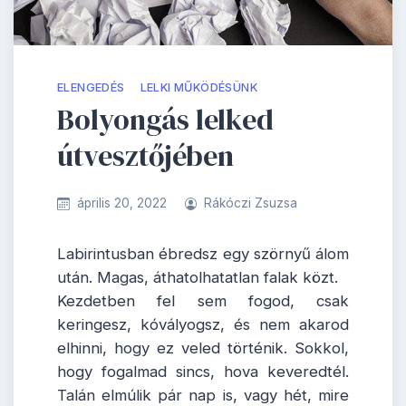
ELENGEDÉS
LELKI MŰKÖDÉSÜNK
Bolyongás lelked
útvesztőjében
április 20, 2022
Rákóczi Zsuzsa
Labirintusban ébredsz egy szörnyű álom
után. Magas, áthatolhatatlan falak közt.
Kezdetben fel sem fogod, csak
keringesz, kóvályogsz, és nem akarod
elhinni, hogy ez veled történik. Sokkol,
hogy fogalmad sincs, hova keveredtél.
Talán elmúlik pár nap is, vagy hét, mire