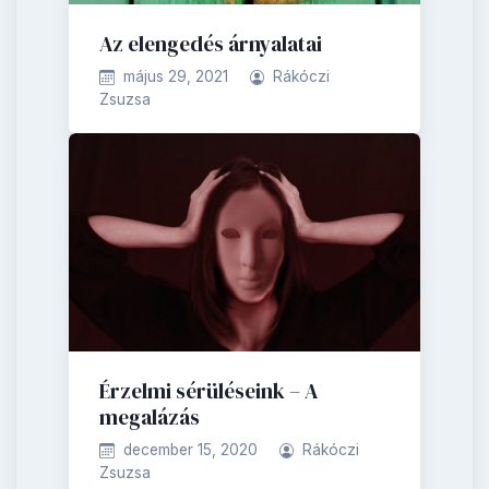
Az elengedés árnyalatai
május 29, 2021
Rákóczi
Zsuzsa
Érzelmi sérüléseink – A
megalázás
december 15, 2020
Rákóczi
Zsuzsa