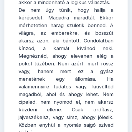
akkor a mindenható a logikus választás.
De nem úgy tűnik, hogy hallja a
kérésedet. Magadra maradtál. Ekkor
mérhetetlen harag születik benned. A
világra, az emberekre, és bosszút
akarsz azon, aki bántott. Gondolatban
kínzod, a karmát kívánod neki.
Megnéznéd, ahogy elevenen elég a
pokol tüzében. Nem azért, mert rossz
vagy, hanem mert ez a gyász
menetének egy állomása. Ha
valamennyire tudatos vagy, kiüvöltöd
magadból, ahol és ahogy lehet. Nem
cipeled, nem nyomod el, nem akarsz
küzdeni ellene. Csak ordítasz,
jajveszékelsz, vagy sírsz, ahogy jólesik.
Közben enyhül a nyomás sajgó szíved