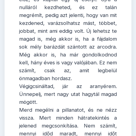
nulláról kezdheted, és ez talán
megrémít, pedig azt jelenti, hogy van mit
kezdened, varázsolhatsz mást, többet,
jobbat, mint ami eddig volt. Új lehetsz te
magad is, még akkor is, ha a fájdalom
sok mély barázdát szántott az arcodra.
Még akkor is, ha már gondolkodnod
kell, hány éves is vagy valójában. Ez nem
számít, csak az, amit legbelül
önmagadban hordasz.
Végigcsináltad, jár az aranyérem.
Ünnepelj, mert nagy utat hagytál magad
mögött.
Merd megélni a pillanatot, és ne nézz
vissza. Mert minden hátratekintés a
jelened megcsonkítása. Nem számít,
mennyi időd maradt, mennyi időt