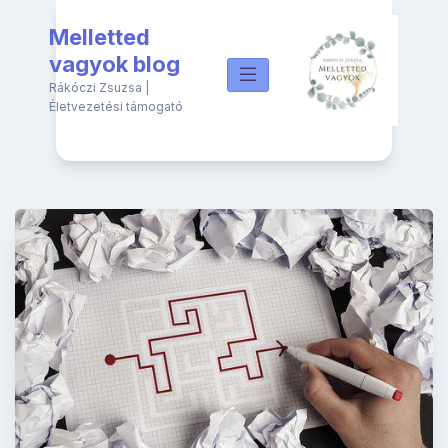
Skip
Melletted
to
content
vagyok blog
Rákóczi Zsuzsa |
Életvezetési támogató