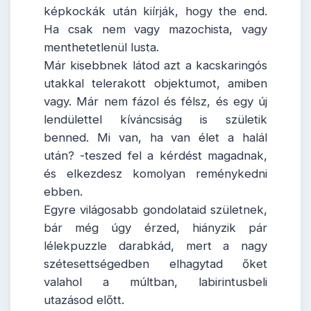
képkockák után kiírják, hogy the end.
Ha csak nem vagy mazochista, vagy
menthetetlenül lusta.
Már kisebbnek látod azt a kacskaringós
utakkal telerakott objektumot, amiben
vagy. Már nem fázol és félsz, és egy új
lendülettel kíváncsiság is születik
benned. Mi van, ha van élet a halál
után? -teszed fel a kérdést magadnak,
és elkezdesz komolyan reménykedni
ebben.
Egyre világosabb gondolataid születnek,
bár még úgy érzed, hiányzik pár
lélekpuzzle darabkád, mert a nagy
szétesettségedben elhagytad őket
valahol a múltban, labirintusbeli
utazásod előtt.