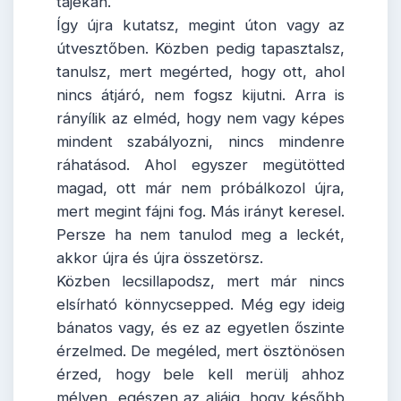
tájékán.
Így újra kutatsz, megint úton vagy az
útvesztőben. Közben pedig tapasztalsz,
tanulsz, mert megérted, hogy ott, ahol
nincs átjáró, nem fogsz kijutni. Arra is
rányílik az elméd, hogy nem vagy képes
mindent szabályozni, nincs mindenre
ráhatásod. Ahol egyszer megütötted
magad, ott már nem próbálkozol újra,
mert megint fájni fog. Más irányt keresel.
Persze ha nem tanulod meg a leckét,
akkor újra és újra összetörsz.
Közben lecsillapodsz, mert már nincs
elsírható könnycsepped. Még egy ideig
bánatos vagy, és ez az egyetlen őszinte
érzelmed. De megéled, mert ösztönösen
érzed, hogy bele kell merülj ahhoz
mélyen, egészen az aljáig, hogy később