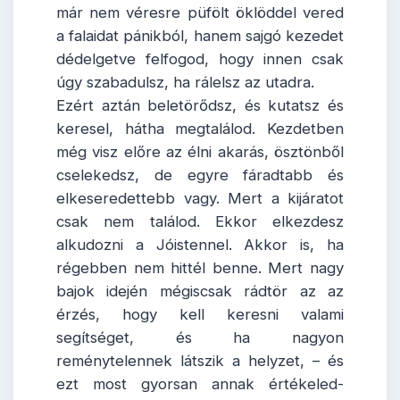
már nem véresre püfölt öklöddel vered
a falaidat pánikból, hanem sajgó kezedet
dédelgetve felfogod, hogy innen csak
úgy szabadulsz, ha rálelsz az utadra.
Ezért aztán beletörődsz, és kutatsz és
keresel, hátha megtalálod. Kezdetben
még visz előre az élni akarás, ösztönből
cselekedsz, de egyre fáradtabb és
elkeseredettebb vagy. Mert a kijáratot
csak nem találod. Ekkor elkezdesz
alkudozni a Jóistennel. Akkor is, ha
régebben nem hittél benne. Mert nagy
bajok idején mégiscsak rádtör az az
érzés, hogy kell keresni valami
segítséget, és ha nagyon
reménytelennek látszik a helyzet, – és
ezt most gyorsan annak értékeled-