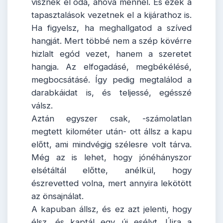
visznek el oda, ahova mennél. És ezek a
tapasztalások vezetnek el a kijárathoz is.
Ha figyelsz, ha meghallgatod a szíved
hangját. Mert többé nem a szép kövérre
hizlalt egód vezet, hanem a szeretet
hangja. Az elfogadásé, megbékélésé,
megbocsátásé. Így pedig megtalálod a
darabkáidat is, és teljessé, egésszé
válsz.
Aztán egyszer csak, -számolatlan
megtett kilométer után- ott állsz a kapu
előtt, ami mindvégig szélesre volt tárva.
Még az is lehet, hogy jónéhányszor
elsétáltál előtte, anélkül, hogy
észrevetted volna, mert annyira lekötött
az önsajnálat.
A kapuban állsz, és ez azt jelenti, hogy
élsz, és kaptál egy új esélyt. Újra a