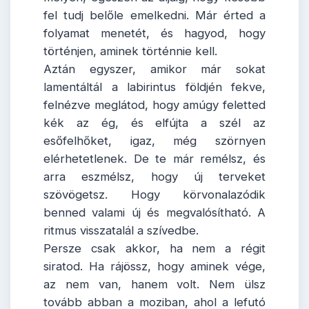
fel tudj belőle emelkedni. Már érted a
folyamat menetét, és hagyod, hogy
történjen, aminek történnie kell.
Aztán egyszer, amikor már sokat
lamentáltál a labirintus földjén fekve,
felnézve meglátod, hogy amúgy feletted
kék az ég, és elfújta a szél az
esőfelhőket, igaz, még szörnyen
elérhetetlenek. De te már remélsz, és
arra eszmélsz, hogy új terveket
szövögetsz. Hogy körvonalazódik
benned valami új és megvalósítható. A
ritmus visszatalál a szívedbe.
Persze csak akkor, ha nem a régit
siratod. Ha rájössz, hogy aminek vége,
az nem van, hanem volt. Nem ülsz
tovább abban a moziban, ahol a lefutó