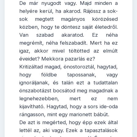
De már nyugodt vagy. Majd minden a
helyére kerül, ha akarod. Rájössz a sok-
sok megtett magányos körözésed
közben, hogy te döntesz saját életedről.
Van szabad akaratod. Ez néha
megrémít, néha felszabadít. Mert ha ez
igaz, akkor mivel töltötted az elmúlt
éveidet? Mekkora pazarlás ez?
Kritizáltad magad, önostoroztál, hagytad,
hogy földbe tapossanak, vagy
ignoráljanak, és talán ezt a tudattalan
önszabotázst bocsátod meg magadnak a
legnehezebben, mert ez nem
kijavítható. Hagytad, hogy a sors ide-oda
rángasson, mint egy marionett bábút.
De azt is megérted, hogy épp ezek által
lettél az, aki vagy. Ezek a tapasztalások