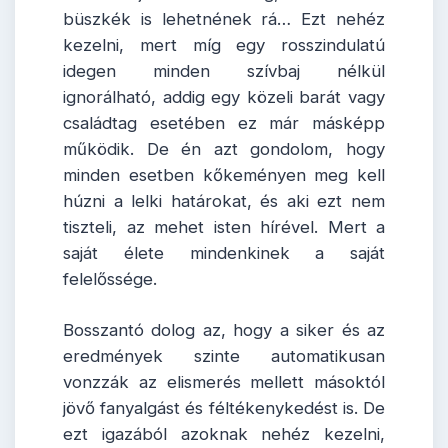
büszkék is lehetnének rá… Ezt nehéz
kezelni, mert míg egy rosszindulatú
idegen minden szívbaj nélkül
ignorálható, addig egy közeli barát vagy
családtag esetében ez már másképp
működik. De én azt gondolom, hogy
minden esetben kőkeményen meg kell
húzni a lelki határokat, és aki ezt nem
tiszteli, az mehet isten hírével. Mert a
saját élete mindenkinek a saját
felelőssége.
Bosszantó dolog az, hogy a siker és az
eredmények szinte automatikusan
vonzzák az elismerés mellett másoktól
jövő fanyalgást és féltékenykedést is. De
ezt igazából azoknak nehéz kezelni,