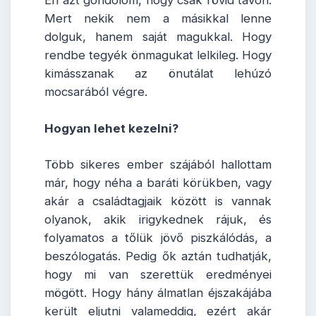
Én azt gondolom, hogy csak rövid távon.
Mert nekik nem a másikkal lenne
dolguk, hanem saját magukkal. Hogy
rendbe tegyék önmagukat lelkileg. Hogy
kimásszanak az önutálat lehúzó
mocsarából végre.
Hogyan lehet kezelni?
Több sikeres ember szájából hallottam
már, hogy néha a baráti körükben, vagy
akár a családtagjaik között is vannak
olyanok, akik irigykednek rájuk, és
folyamatos a tőlük jövő piszkálódás, a
beszólogatás. Pedig ők aztán tudhatják,
hogy mi van szerettük eredményei
mögött. Hogy hány álmatlan éjszakájába
került eljutni valameddig, ezért akár