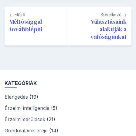
Bejegyzés
Előző
Következő
navigáció
Méltósággal
Választásaink
továbblépni
alakítják a
valóságunkat
KATEGÓRIÁK
Elengedés
(19)
Érzelmi intelligencia
(5)
Érzelmi sérülések
(21)
Gondolataink ereje
(14)