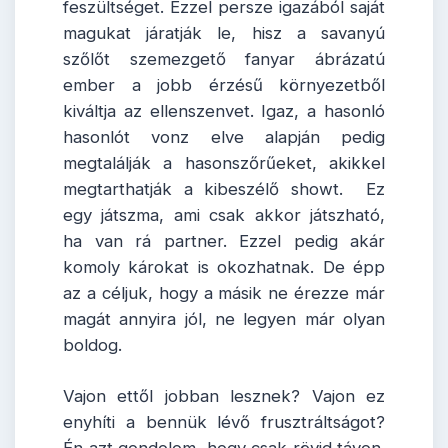
feszültséget. Ezzel persze igazából saját
magukat járatják le, hisz a savanyú
szőlőt szemezgető fanyar ábrázatú
ember a jobb érzésű környezetből
kiváltja az ellenszenvet. Igaz, a hasonló
hasonlót vonz elve alapján pedig
megtalálják a hasonszőrűeket, akikkel
megtarthatják a kibeszélő showt. Ez
egy játszma, ami csak akkor játszható,
ha van rá partner. Ezzel pedig akár
komoly károkat is okozhatnak. De épp
az a céljuk, hogy a másik ne érezze már
magát annyira jól, ne legyen már olyan
boldog.
Vajon ettől jobban lesznek? Vajon ez
enyhíti a bennük lévő frusztráltságot?