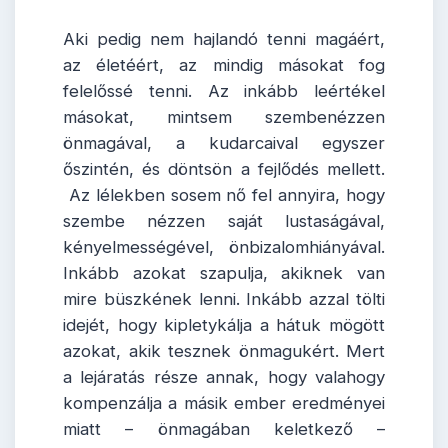
Aki pedig nem hajlandó tenni magáért,
az életéért, az mindig másokat fog
felelőssé tenni. Az inkább leértékel
másokat, mintsem szembenézzen
önmagával, a kudarcaival egyszer
őszintén, és döntsön a fejlődés mellett.
Az lélekben sosem nő fel annyira, hogy
szembe nézzen saját lustaságával,
kényelmességével, önbizalomhiányával.
Inkább azokat szapulja, akiknek van
mire büszkének lenni. Inkább azzal tölti
idejét, hogy kipletykálja a hátuk mögött
azokat, akik tesznek önmagukért. Mert
a lejáratás része annak, hogy valahogy
kompenzálja a másik ember eredményei
miatt – önmagában keletkező –