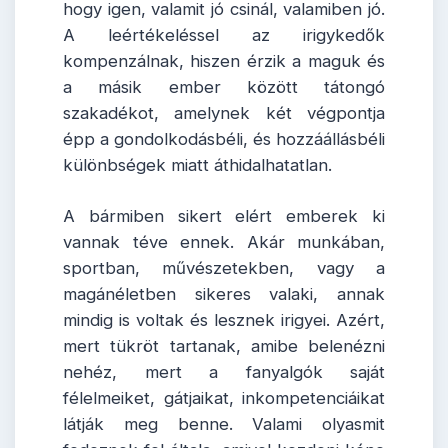
hogy igen, valamit jó csinál, valamiben jó.
A leértékeléssel az irigykedők
kompenzálnak, hiszen érzik a maguk és
a másik ember között tátongó
szakadékot, amelynek két végpontja
épp a gondolkodásbéli, és hozzáállásbéli
különbségek miatt áthidalhatatlan.
A bármiben sikert elért emberek ki
vannak téve ennek. Akár munkában,
sportban, művészetekben, vagy a
magánéletben sikeres valaki, annak
mindig is voltak és lesznek irigyei. Azért,
mert tükröt tartanak, amibe belenézni
nehéz, mert a fanyalgók saját
félelmeiket, gátjaikat, inkompetenciáikat
látják meg benne. Valami olyasmit