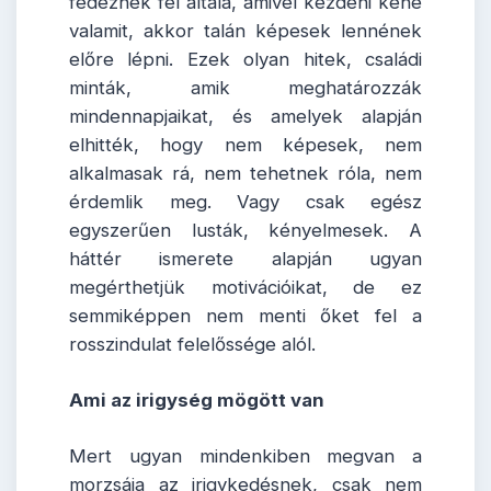
fedeznek fel általa, amivel kezdeni kéne
valamit, akkor talán képesek lennének
előre lépni. Ezek olyan hitek, családi
minták, amik meghatározzák
mindennapjaikat, és amelyek alapján
elhitték, hogy nem képesek, nem
alkalmasak rá, nem tehetnek róla, nem
érdemlik meg. Vagy csak egész
egyszerűen lusták, kényelmesek. A
háttér ismerete alapján ugyan
megérthetjük motivációikat, de ez
semmiképpen nem menti őket fel a
rosszindulat felelőssége alól.
Ami az irigység mögött van
Mert ugyan mindenkiben megvan a
morzsája az irigykedésnek, csak nem