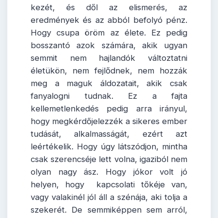
kezét, és dől az elismerés, az
eredmények és az abból befolyó pénz.
Hogy csupa öröm az élete. Ez pedig
bosszantó azok számára, akik ugyan
semmit nem hajlandók változtatni
életükön, nem fejlődnek, nem hozzák
meg a maguk áldozatait, akik csak
fanyalogni tudnak. Ez a fajta
kellemetlenkedés pedig arra irányul,
hogy megkérdőjelezzék a sikeres ember
tudását, alkalmasságát, ezért azt
leértékelik. Hogy úgy látszódjon, mintha
csak szerencséje lett volna, igaziból nem
olyan nagy ász. Hogy jókor volt jó
helyen, hogy kapcsolati tőkéje van,
vagy valakinél jól áll a szénája, aki tolja a
szekerét. De semmiképpen sem arról,