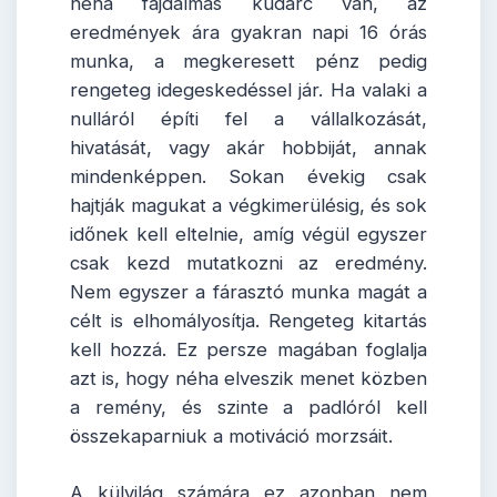
néha fájdalmas kudarc van, az
eredmények ára gyakran napi 16 órás
munka, a megkeresett pénz pedig
rengeteg idegeskedéssel jár. Ha valaki a
nulláról építi fel a vállalkozását,
hivatását, vagy akár hobbiját, annak
mindenképpen. Sokan évekig csak
hajtják magukat a végkimerülésig, és sok
időnek kell eltelnie, amíg végül egyszer
csak kezd mutatkozni az eredmény.
Nem egyszer a fárasztó munka magát a
célt is elhomályosítja. Rengeteg kitartás
kell hozzá. Ez persze magában foglalja
azt is, hogy néha elveszik menet közben
a remény, és szinte a padlóról kell
összekaparniuk a motiváció morzsáit.
A külvilág számára ez azonban nem