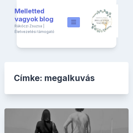
Skip
Melletted
to
content
vagyok blog
Rákóczi Zsuzsa |
Életvezetési támogató
Címke:
megalkuvás