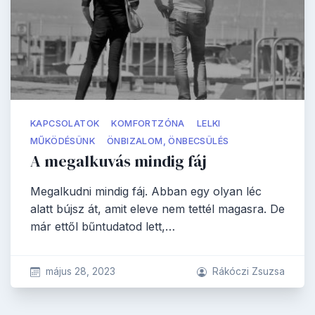
KAPCSOLATOK
KOMFORTZÓNA
LELKI
MŰKÖDÉSÜNK
ÖNBIZALOM, ÖNBECSÜLÉS
A megalkuvás mindig fáj
Megalkudni mindig fáj. Abban egy olyan léc
alatt bújsz át, amit eleve nem tettél magasra. De
már ettől bűntudatod lett,…
május 28, 2023
Rákóczi Zsuzsa