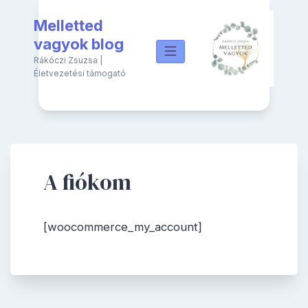
Skip
Melletted
to
content
vagyok blog
Rákóczi Zsuzsa |
Életvezetési támogató
A fiókom
[woocommerce_my_account]